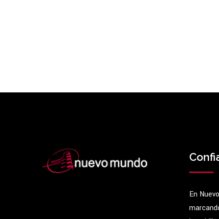
Confi
En Nuevo
marcando 