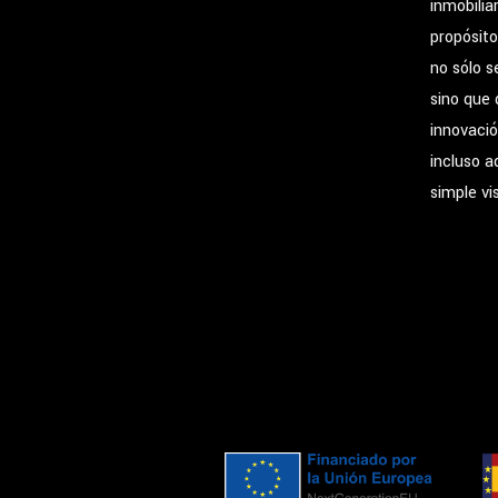
inmobilia
propósito
no sólo s
sino que 
innovació
incluso a
simple vi