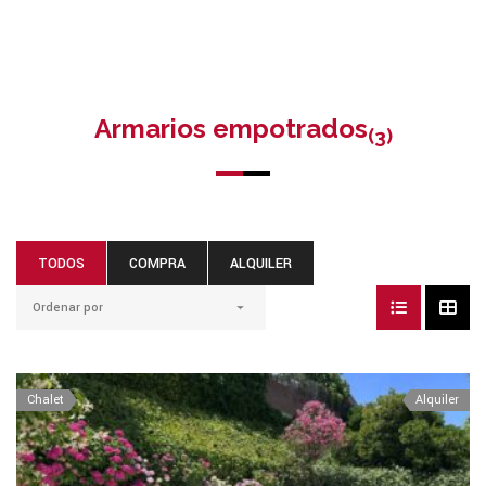
Armarios empotrados
(3)
TODOS
COMPRA
ALQUILER
Ordenar por
Chalet
Alquiler