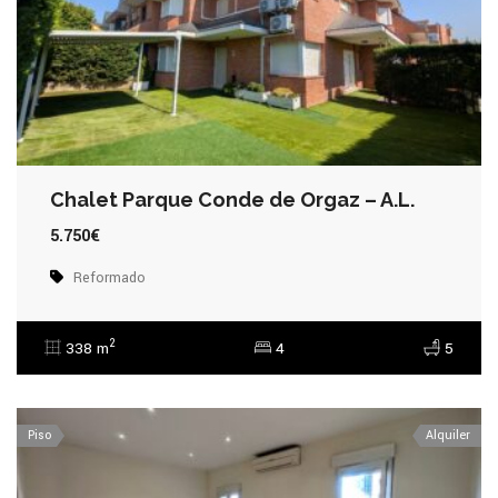
Chalet Parque Conde de Orgaz – A.L.
5.750€
Reformado
2
338 m
4
5
Piso
Alquiler